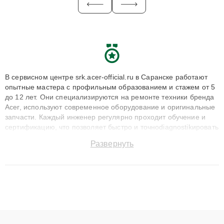
В сервисном центре srk.acer-official.ru в Саранске работают
опытные мастера с профильным образованием и стажем от 5
до 12 лет. Они специализируются на ремонте техники бренда
Acer, используют современное оборудование и оригинальные
запчасти. Каждый инженер регулярно проходит обучение и
сертификацию, что позволяет быстро и точноdiagnostikировать
поломки и восстанавливать технику с сохранением гарантии
Развернуть
до 3 лет. Наши мастера решают сложные случаи: от замены
матриц и материнских плат до ремонта после залития и
восстановления данных. Благодаря высокой квалификации и
ответственному подходу клиенты получают быстрый,
качественный ремонт и понятные объяснения по результатам
диагностики.